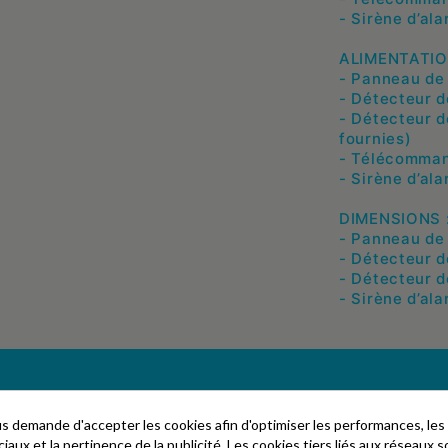
- Sirène d’al
ALIMENTATIO
- Panneau de 
- Détecteur d
- Détecteur d
fournies)
- Télécommand
- Sirène d’al
DIMENSIONS 
- Panneau de c
- Détecteur d
- Détecteur de
- Sirène d’ala
 demande d'accepter les cookies afin d'optimiser les performances, les
aux et la pertinence de la publicité. Les cookies tiers liés aux réseaux so