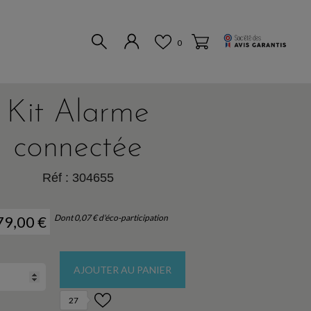
0
Kit Alarme
connectée
Réf :
304655
79,00 €
Dont 0,07 € d'éco-participation
AJOUTER AU PANIER
27