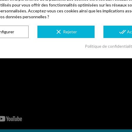
utilisés pour vous offrir des fonctionnalités optimisées sur les réseaux so
personnalisées. Acceptez-vous ces cookies ainsi que les implications ass
e vos données personnelles ?
clear
done_all
nfigurer
Rejeter
Ac
Politique de confidentiali