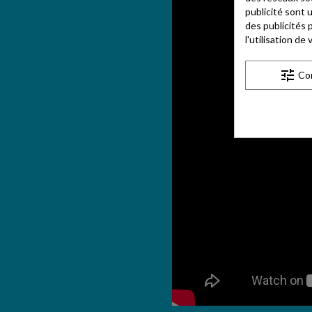
publicité sont 
des publicités 
l'utilisation d
tune
Co