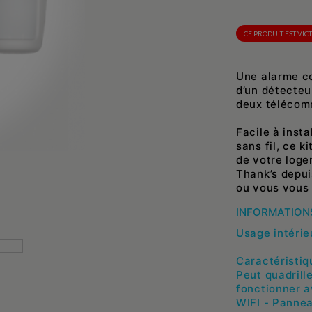
CE PRODUIT EST VI
Une alarme c
d’un détecteu
deux télécomm
Facile à inst
sans fil, ce k
de votre loge
Thank’s depui
ou vous vous 
INFORMATIONS
Usage intéri
Caractéristiq
Peut quadrill
fonctionner 
WIFI - Panne