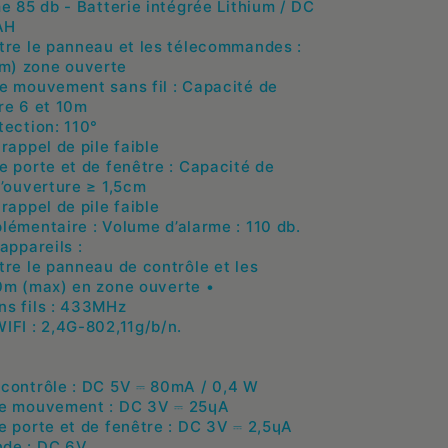
me 85 db - Batterie intégrée Lithium / DC
AH
tre le panneau et les télecommandes :
m) zone ouverte
e mouvement sans fil : Capacité de
re 6 et 10m
tection: 110°
rappel de pile faible
e porte et de fenêtre : Capacité de
l’ouverture ≥ 1,5cm
rappel de pile faible
lémentaire : Volume d’alarme : 110 db.
appareils :
tre le panneau de contrôle et les
0m (max) en zone ouverte •
ns fils : 433MHz
IFI : 2,4G-802,11g/b/n.
contrôle : DC 5V ⎓ 80mA / 0,4 W
de mouvement : DC 3V ⎓ 25ɥA
e porte et de fenêtre : DC 3V ⎓ 2,5ɥA
de : DC 6V