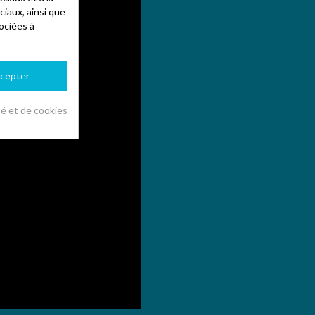
ciaux, ainsi que
ociées à
cepter
té et de cookies