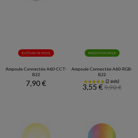
RUPTURE DE STOCK
PRODUIT EN STOCK
Ampoule Connectée A60-CCT-
Ampoule Connectée A60-RGB-
B22
B22
Prix
7,90 €
Prix
Prix
3,55 €
9,90 €
de
base