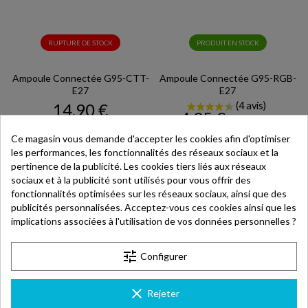
RUPTURE DE STOCK
PRODUIT EN STOCK
Ampoule Connectée G95-CTT-
Ampoule Connectée G95-RGB-
E27
E27
Prix
14,90 €
Prix
Prix
4,95 €
12,90 €
de
Ce magasin vous demande d'accepter les cookies afin d'optimiser
base
les performances, les fonctionnalités des réseaux sociaux et la
pertinence de la publicité. Les cookies tiers liés aux réseaux
sociaux et à la publicité sont utilisés pour vous offrir des
fonctionnalités optimisées sur les réseaux sociaux, ainsi que des
publicités personnalisées. Acceptez-vous ces cookies ainsi que les
implications associées à l'utilisation de vos données personnelles ?
tune
Configurer
clear
Rejeter