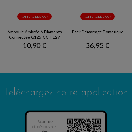
RUPTURE DE STOCK
RUPTURE DE STOCK
Ampoule Ambrée À Filaments
Pack Démarrage Domotique
Connectée G125-CCT-E27
Prix
Prix
10,90 €
36,95 €
Téléchargez notre application