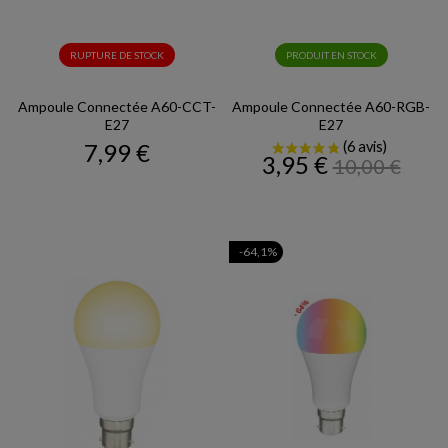
RUPTURE DE STOCK
PRODUIT EN STOCK
Ampoule Connectée A60-CCT-
Ampoule Connectée A60-RGB-
E27
E27
Prix
7,99 €
Prix
Prix
3,95 €
10,00 €
de
base
-64,1%