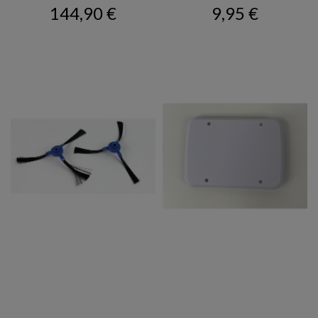
Prix
Prix
144,90 €
9,95 €