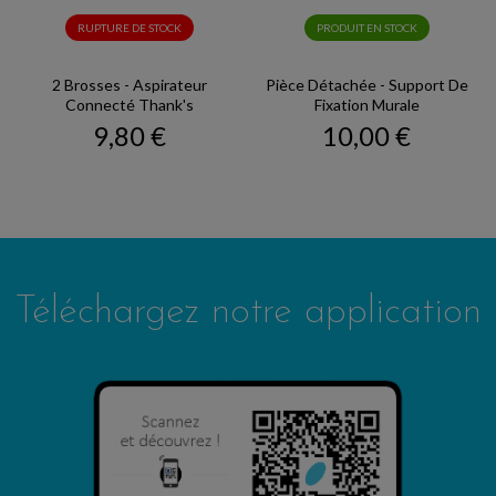
RUPTURE DE STOCK
PRODUIT EN STOCK
2 Brosses - Aspirateur
Pièce Détachée - Support De
Connecté Thank's
Fixation Murale
Prix
Prix
9,80 €
10,00 €
Téléchargez notre application