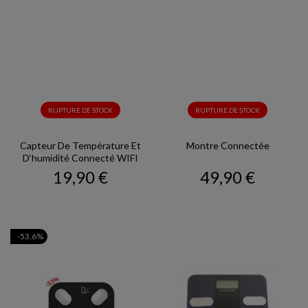
RUPTURE DE STOCK
RUPTURE DE STOCK
Capteur De Température Et
Montre Connectée
D‘humidité Connecté WIFI
Prix
Prix
19,90 €
49,90 €
-53,6%