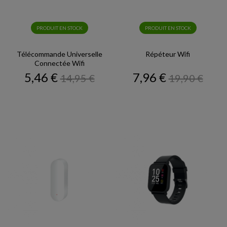
PRODUIT EN STOCK
PRODUIT EN STOCK
Télécommande Universelle
Répéteur Wifi
Connectée Wifi
Prix
Prix
Prix
Prix
5,46 €
7,96 €
14,95 €
19,90 €
de
de
base
base