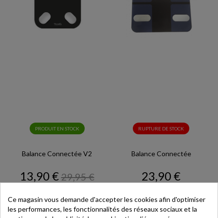
PRODUIT EN STOCK
RUPTURE DE STOCK
Balance Connectée V2
Balance Connectée
Prix
Prix
Prix
13,90 €
23,90 €
29,95 €
de
base
Ce magasin vous demande d'accepter les cookies afin d'optimiser
les performances, les fonctionnalités des réseaux sociaux et la