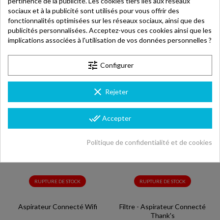
pertinence de la publicité. Les cookies tiers liés aux réseaux
sociaux et à la publicité sont utilisés pour vous offrir des
fonctionnalités optimisées sur les réseaux sociaux, ainsi que des
publicités personnalisées. Acceptez-vous ces cookies ainsi que les
implications associées à l'utilisation de vos données personnelles ?
tune
Configurer
clear
Rejeter
done_all
Accepter
Politique de confidentialité et de cookies
RUPTURE DE STOCK
RUPTURE DE STOCK
Aspirateur Connecté Wifi
Filtre - Aspirateur Connecté
Thank's