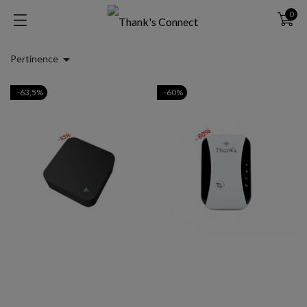
0

Pertinence
-63,5%
-60%