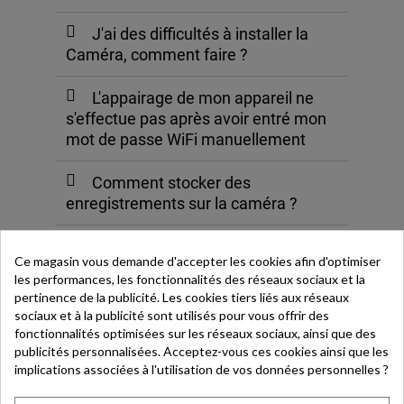
J'ai des difficultés à installer la
Caméra, comment faire ?
L'appairage de mon appareil ne
s'effectue pas après avoir entré mon
mot de passe WiFi manuellement
Comment stocker des
enregistrements sur la caméra ?
Comment partager le contrôle de
Ce magasin vous demande d'accepter les cookies afin d'optimiser
la caméra connecté Thank's avec un
les performances, les fonctionnalités des réseaux sociaux et la
autre utilisateur ?
pertinence de la publicité. Les cookies tiers liés aux réseaux
sociaux et à la publicité sont utilisés pour vous offrir des
La caméra n'arrive pas à se
fonctionnalités optimisées sur les réseaux sociaux, ainsi que des
connecter à l'application Thank’s
publicités personnalisées. Acceptez-vous ces cookies ainsi que les
implications associées à l'utilisation de vos données personnelles ?