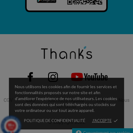
Nous utilisons les cookies afin de fournir les services et
fonctionnalités proposés sur notre site et afin
d’améliorer l’expérience de nos utilisateurs. Les cookies
CGV
CGU
Mentions légales
FAQ
Nous
sont des données qui sont téléchargés ou stockés sur
contacter
votre ordinateur ou sur tout autre appareil.
POLITIQUE DE CONFIDENTIALITÉ
J'ACCEPTE
done
© Copyright 2022
8.6
/10
54 avis
Consentement aux cookies