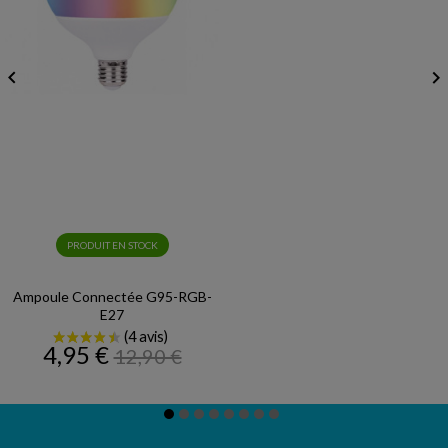


PRODUIT EN STOCK
Ampoule Connectée G95-RGB-
E27
Prix
Prix
4,95 €
12,90 €
de
base