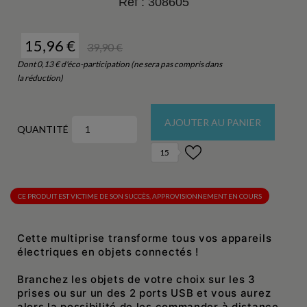
Réf :
308605
15,96 €
39,90 €
Dont 0,13 € d'éco-participation (ne sera pas compris dans
la réduction)
AJOUTER AU PANIER
QUANTITÉ
15
CE PRODUIT EST VICTIME DE SON SUCCÈS, APPROVISIONNEMENT EN COURS
Cette multiprise transforme tous vos appareils
électriques en objets connectés !
Branchez les objets de votre choix sur les 3
prises ou sur un des 2 ports USB et vous aurez
alors la possibilité de les commander à distance