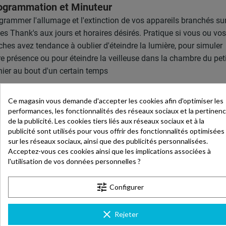
ogrammation et Minuteur
grammer l'allumage et l'extinction de vos appareils branchés sur
ses Thank's aux jours et horaires désirés. Pratique si vous ou vos
ches avez tendance à oublier d'éteindre la lumière, pour simuler
re présence ou pour éteindre la veilleuse dans la chambre du pet
nier au bout d'un certain temps
Ce magasin vous demande d'accepter les cookies afin d'optimiser les
performances, les fonctionnalités des réseaux sociaux et la pertinen
de la publicité. Les cookies tiers liés aux réseaux sociaux et à la
publicité sont utilisés pour vous offrir des fonctionnalités optimisées
sur les réseaux sociaux, ainsi que des publicités personnalisées.
Acceptez-vous ces cookies ainsi que les implications associées à
l'utilisation de vos données personnelles ?
tune
Configurer
clear
Rejeter