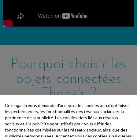
Pourquoi choisir les
objets connectées
Thank's ?
Ce magasin vous demande d'accepter les cookies afin d'optimiser
les performances, les fonctionnalités des réseaux sociaux et la
Gain de temps
pertinence de la publicité. Les cookies tiers liés aux réseaux
Nos produits ont été pensés pour tous ceux dont le temps est
sociaux et à la publicité sont utilisés pour vous offrir des
fonctionnalités optimisées sur les réseaux sociaux, ainsi que des
précieux et qui cherchent à réduire la durée de leurs tâches
publicités personnalisées. Acceptez-vous ces cookies ainsi que les