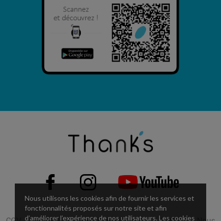
Nous utilisons les cookies afin de fournir les services et
fonctionnalités proposés sur notre site et afin
d’améliorer l’expérience de nos utilisateurs. Les cookies
CGV
CGU
Mentions légales
FAQ
Nous