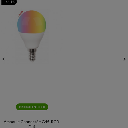
-64,1%


PRODUIT EN STOCK
Ampoule Connectée G45-RGB-
E14