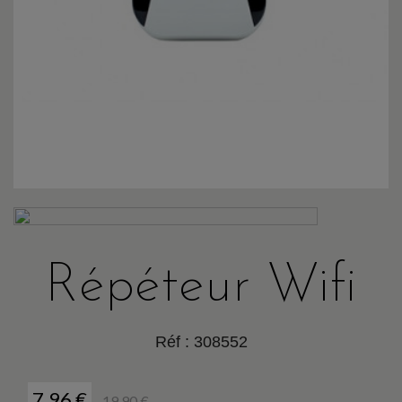
Répéteur Wifi
Réf :
308552
7,96 €
19,90 €