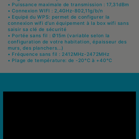
• Puissance maximale de transmission : 17,31dBm
• Connexion WIFI : 2,4GHz-802,11g/b/n
• Equipé du WPS: permet de configurer la
connexion wifi d’un équipement à la box wifi sans
saisir sa clé de sécurité
• Portée sans fil : Ø15m (variable selon la
configuration de votre habitation, épaisseur des
murs, des planchers...)
• Fréquence sans fil : 2412MHz-2472MHz
• Plage de température: de -20°C à +40°C