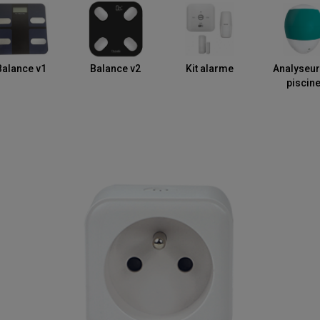
Balance v1
Balance v2
Kit alarme
Analyseur
piscin