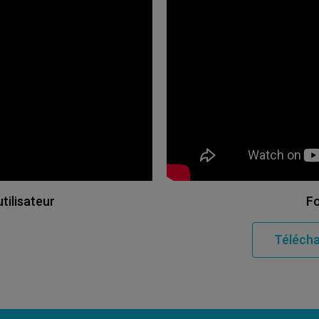
tilisateur
Fo
Télécha