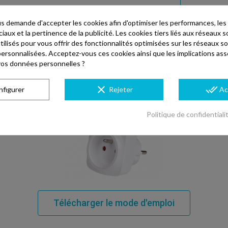
Télécha
 demande d'accepter les cookies afin d'optimiser les performances, les
aux et la pertinence de la publicité. Les cookies tiers liés aux réseaux so
utilisés pour vous offrir des fonctionnalités optimisées sur les réseaux so
personnalisées. Acceptez-vous ces cookies ainsi que les implications ass
e vos données personnelles ?
clear
done_all
nfigurer
Rejeter
Ac
Politique de confidentiali
Télécharger le mode d'emploi