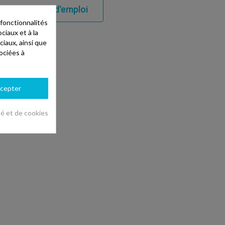
rger le mode d'emploi
 fonctionnalités
ciaux et à la
ciaux, ainsi que
ociées à
cepter
té et de cookies