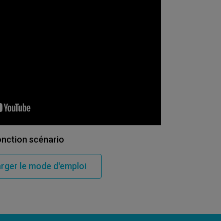
nction scénario
rger le mode d'emploi