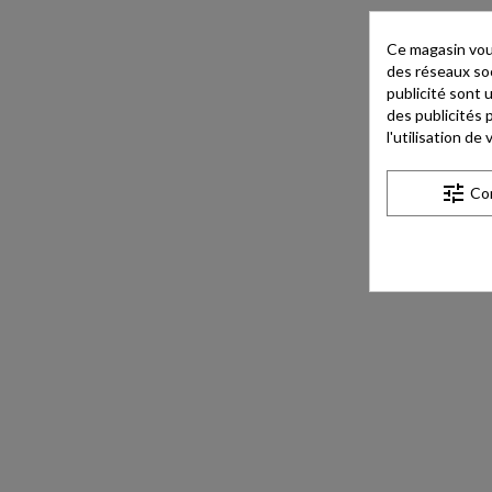
Ce magasin vous
des réseaux soci
publicité sont 
des publicités 
l'utilisation d
tune
Co