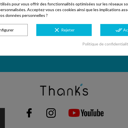
utilisés pour vous offrir des fonctionnalités optimisées sur les réseaux so
personnalisées. Acceptez-vous ces cookies ainsi que les implications ass
e vos données personnelles ?
clear
done_all
nfigurer
Rejeter
Ac
Politique de confidentiali