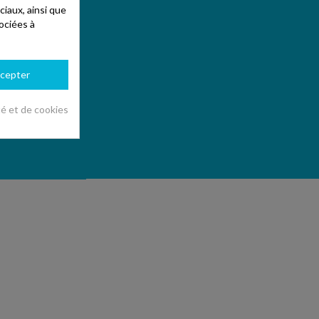
ciaux, ainsi que
ociées à
cepter
té et de cookies