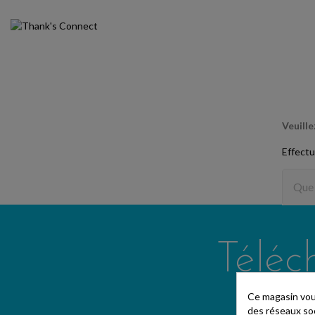
Veuill
Effectu
Téléc
Ce magasin vous
des réseaux soci